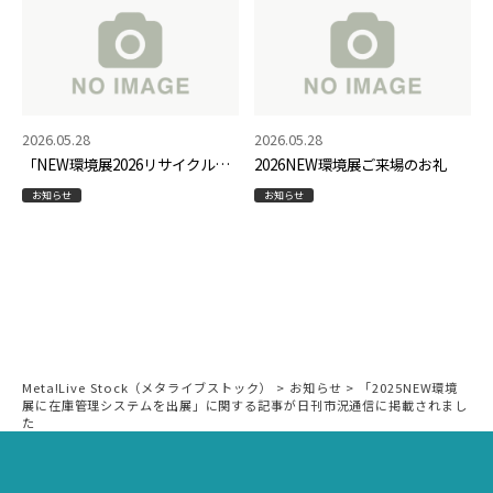
2026.05.28
2026.05.28
「NEW環境展2026リサイクル設
2026NEW環境展ご来場のお礼
備などPR」で弊社ブースの様子
お知らせ
お知らせ
が 掲載されました。
Meta!Live Stock（メタライブストック）
>
お知らせ
>
「2025NEW環境
展に在庫管理システムを出展」に関する記事が日刊市況通信に掲載されまし
た