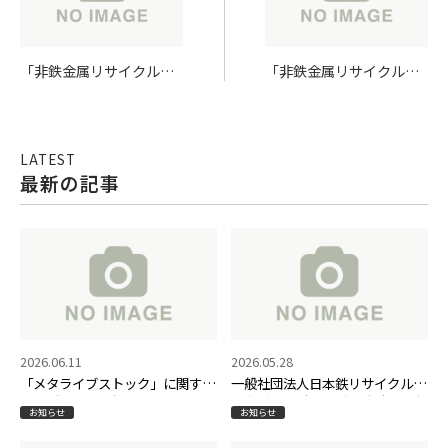
「非鉄金属リサイクル全
「非鉄金属リサイクル全
国連合会の総会にブース
国連合会の通常総会で講
出展」について
演」に関する記事が日刊
市況通信に掲載されまし
た
LATEST
最新の記事
2026.06.11
2026.05.28
「メタライブストック」に関する
一般社団法人日本鉄リサイクル工
記事が日刊産業新聞に掲載されま
業会 第36回全国大会in東京PRブ
お知らせ
お知らせ
した
ース出展のご案内